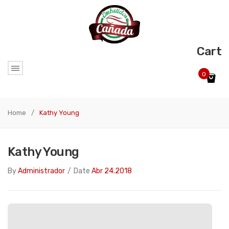
Cart
0
No products in the cart.
Home
/
Kathy Young
Kathy Young
By
Administrador
/
Date
Abr 24.2018