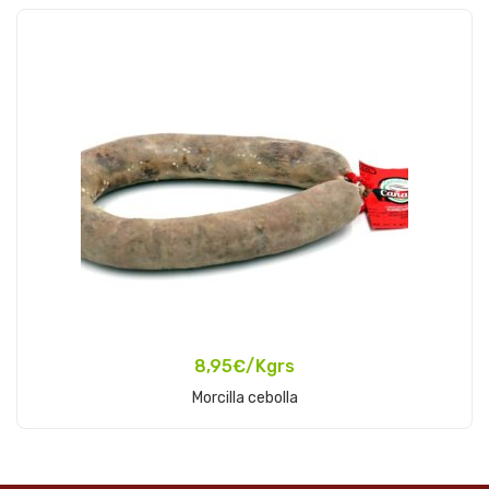
8,95
€
/Kgrs
Add To Cart
Morcilla cebolla