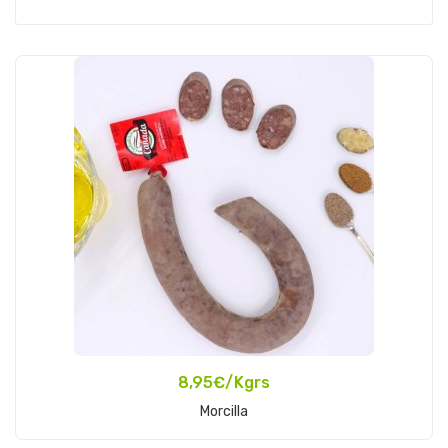
8,95
€
/Kgrs
Add To Cart
Morcilla