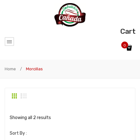
Cart
0
No products in the cart.
Home
/
Morcillas
Showing all 2 results
Sort By :