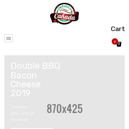
Cart
0
No products in the cart.
Double BBQ
Bacon
Cheese
2019
Exclusive
Offer -20% Off
This Week