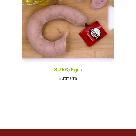
8,95
€
/Kgrs
Add To Cart
Butifarra